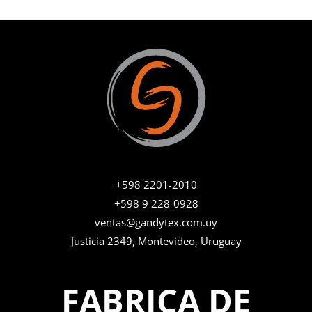
a
0
d
d
o
e
c
5
o
n
0
d
e
5
+598 2201-2010
+598 9 228-0928
ventas@gandytex.com.uy
Justicia 2349, Montevideo, Uruguay
FABRICA DE