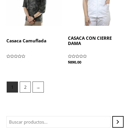
CASACA CON CIERRE
Casaca Camuflada
DAMA
Valorado
Valorado
$
890,00
con
con
0
0
de
de
5
5
1
2
→