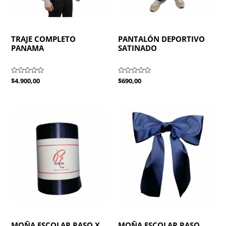
TRAJE COMPLETO
PANTALÓN DEPORTIVO
PANAMA
SATINADO
Valorado
$
4.900,00
Valorado
$
690,00
con
con
0
0
de
de
5
5
MOÑA ESCOLAR RASO X
MOÑA ESCOLAR RASO