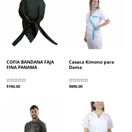
COFIA BANDANA FAJA
Casaca Kimono para
FINA PANAMA
Dama
Valorado
$
190,00
Valorado
$
890,00
con
con
0
0
de
de
5
5