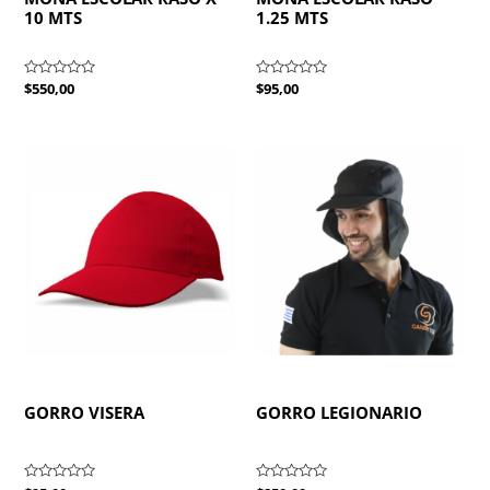
10 MTS
1.25 MTS
Valorado
$
550,00
Valorado
$
95,00
con
con
0
0
de
de
5
5
GORRO VISERA
GORRO LEGIONARIO