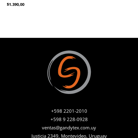
Valorado
$
1.390,00
con
0
de
5
+598 2201-2010
+598 9 228-0928
ventas@gandytex.com.uy
Justicia 2349, Montevideo, Uruguay