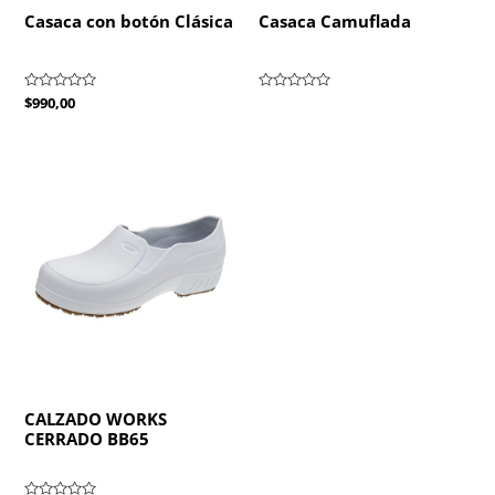
Casaca con botón Clásica
Casaca Camuflada
Valorado
$
990,00
Valorado
con
con
0
0
de
de
5
5
CALZADO WORKS
CERRADO BB65